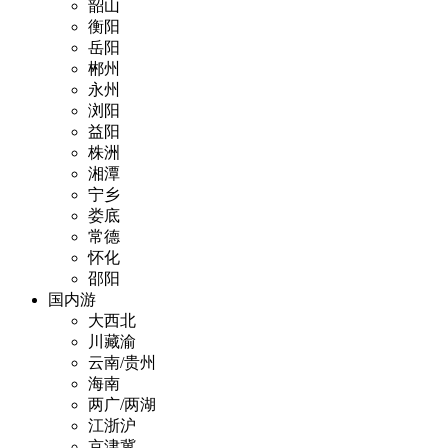
韶山
衡阳
岳阳
郴州
永州
浏阳
益阳
株洲
湘潭
宁乡
娄底
常德
怀化
邵阳
国内游
大西北
川藏渝
云南/贵州
海南
两广/两湖
江浙沪
京津冀