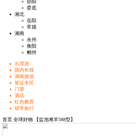
邵阳
娄底
湘北
岳阳
常德
湘南
永州
衡阳
郴州
出境游
国内长线
湖南旅游
签证专区
门票
酒店
红色教育
研学旅行
首页
全球好物
【盐池滩羊588型】