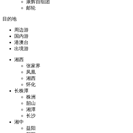
康辉自组团
邮轮
目的地
周边游
国内游
港澳台
出境游
湘西
张家界
凤凰
湘西
怀化
长株潭
株洲
韶山
湘潭
长沙
湘中
益阳