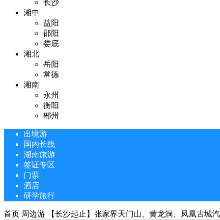
长沙
湘中
益阳
邵阳
娄底
湘北
岳阳
常德
湘南
永州
衡阳
郴州
出境游
国内长线
湖南旅游
签证专区
门票
酒店
研学旅行
首页
周边游
【长沙起止】张家界天门山、黄龙洞、凤凰古城汽