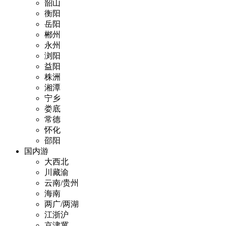
韶山
衡阳
岳阳
郴州
永州
浏阳
益阳
株洲
湘潭
宁乡
娄底
常德
怀化
邵阳
国内游
大西北
川藏渝
云南/贵州
海南
两广/两湖
江浙沪
京津冀