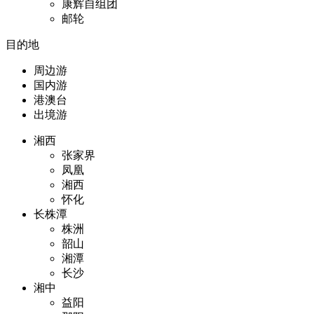
康辉自组团
邮轮
目的地
周边游
国内游
港澳台
出境游
湘西
张家界
凤凰
湘西
怀化
长株潭
株洲
韶山
湘潭
长沙
湘中
益阳