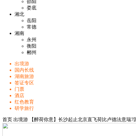
邵阳
娄底
湘北
岳阳
常德
湘南
永州
衡阳
郴州
出境游
国内长线
湖南旅游
签证专区
门票
酒店
红色教育
研学旅行
首页
出境游
【醉荷你意】长沙起止北京直飞荷比卢德法意瑞7国1