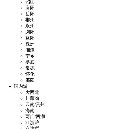
韶山
衡阳
岳阳
郴州
永州
浏阳
益阳
株洲
湘潭
宁乡
娄底
常德
怀化
邵阳
国内游
大西北
川藏渝
云南/贵州
海南
两广/两湖
江浙沪
京津冀