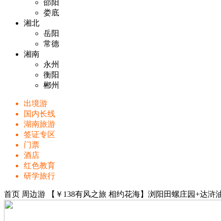
邵阳
娄底
湘北
岳阳
常德
湘南
永州
衡阳
郴州
出境游
国内长线
湖南旅游
签证专区
门票
酒店
红色教育
研学旅行
首页
周边游
【￥138有风之旅 相约花海】浏阳田螺庄园+达浒油