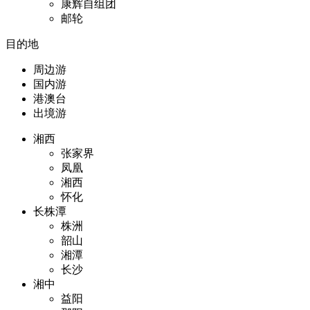
康辉自组团
邮轮
目的地
周边游
国内游
港澳台
出境游
湘西
张家界
凤凰
湘西
怀化
长株潭
株洲
韶山
湘潭
长沙
湘中
益阳