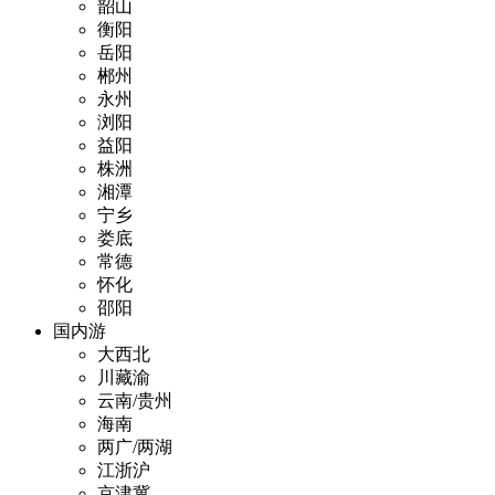
韶山
衡阳
岳阳
郴州
永州
浏阳
益阳
株洲
湘潭
宁乡
娄底
常德
怀化
邵阳
国内游
大西北
川藏渝
云南/贵州
海南
两广/两湖
江浙沪
京津冀