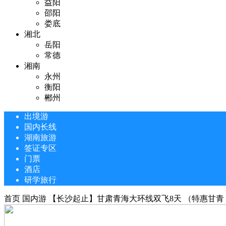
益阳
邵阳
娄底
湘北
岳阳
常德
湘南
永州
衡阳
郴州
出境游
国内长线
湖南旅游
签证专区
门票
酒店
研学旅行
首页
国内游
【长沙起止】甘肃青海大环线双飞8天 （特惠甘青 丝