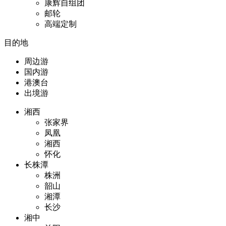
康辉自组团
邮轮
高端定制
目的地
周边游
国内游
港澳台
出境游
湘西
张家界
凤凰
湘西
怀化
长株潭
株洲
韶山
湘潭
长沙
湘中