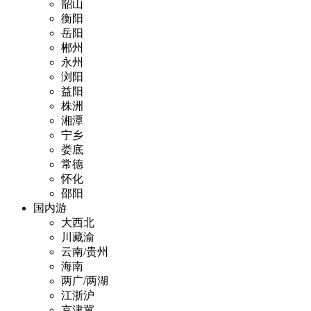
韶山
衡阳
岳阳
郴州
永州
浏阳
益阳
株洲
湘潭
宁乡
娄底
常德
怀化
邵阳
国内游
大西北
川藏渝
云南/贵州
海南
两广/两湖
江浙沪
京津冀