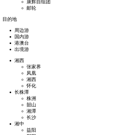
康辉自组团
邮轮
目的地
周边游
国内游
港澳台
出境游
湘西
张家界
凤凰
湘西
怀化
长株潭
株洲
韶山
湘潭
长沙
湘中
益阳