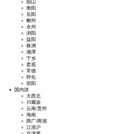
韶山
衡阳
岳阳
郴州
永州
浏阳
益阳
株洲
湘潭
宁乡
娄底
常德
怀化
邵阳
国内游
大西北
川藏渝
云南/贵州
海南
两广/两湖
江浙沪
京津冀