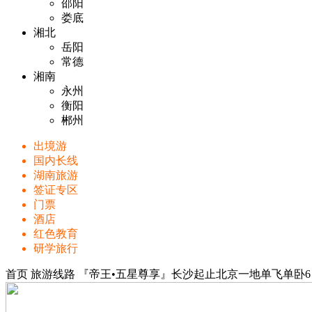
邵阳
娄底
湘北
岳阳
常德
湘南
永州
衡阳
郴州
出境游
国内长线
湖南旅游
签证专区
门票
酒店
红色教育
研学旅行
首页
旅游线路
『帝王•五星尊享』长沙起止北京一地单飞单卧6日