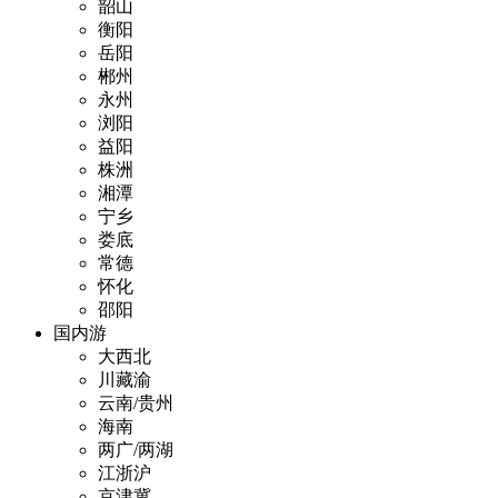
韶山
衡阳
岳阳
郴州
永州
浏阳
益阳
株洲
湘潭
宁乡
娄底
常德
怀化
邵阳
国内游
大西北
川藏渝
云南/贵州
海南
两广/两湖
江浙沪
京津冀