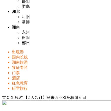
邵阳
娄底
湘北
岳阳
常德
湘南
永州
衡阳
郴州
出境游
国内长线
湖南旅游
签证专区
门票
酒店
红色教育
研学旅行
首页
出境游
【2 ⼈起订】⻢来⻄亚双岛联游 6 ⽇