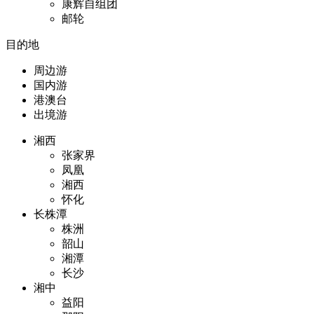
康辉自组团
邮轮
目的地
周边游
国内游
港澳台
出境游
湘西
张家界
凤凰
湘西
怀化
长株潭
株洲
韶山
湘潭
长沙
湘中
益阳